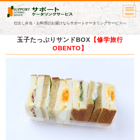
仕出し弁当・パーティー料理
仕出し弁当・お料理のお届けならサポートケータリングサービスへ
ホーム
玉子たっぷりサンドBOX
【修学旅行
OBENTO】
お弁当メニュー
ご利用ガイド
お届け地域
会社概要